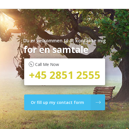
Du er velkommen til at kontakte mig
for en samtale
Call Me Now
+45 2851 2555
Or fill up my contact form